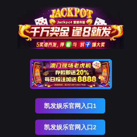
凯发娱乐官网入口1
凯发娱乐官网入口2