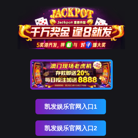
凯发娱乐官网入口1
凯发娱乐官网入口2