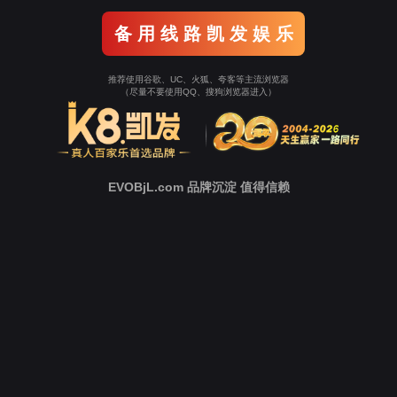
备 用 线 路 凯 发 娱 乐
推荐使用谷歌、UC、火狐、夸客等主流浏览器
（尽量不要使用QQ、搜狗浏览器进入）
EVOBjL.com 品牌沉淀 值得信赖