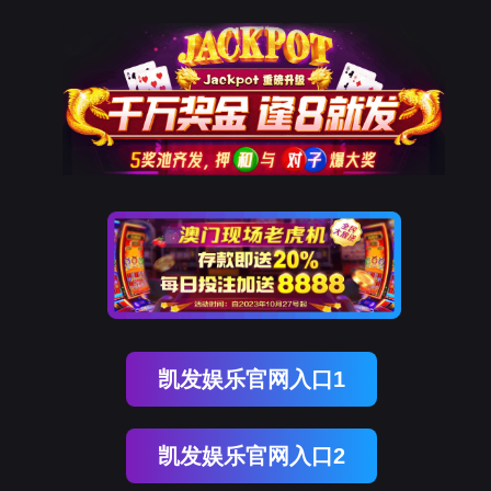
凯发娱乐官网入口1
凯发娱乐官网入口2