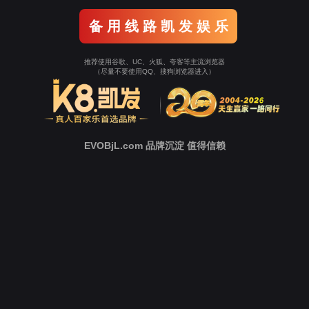
备 用 线 路 凯 发 娱 乐
推荐使用谷歌、UC、火狐、夸客等主流浏览器
（尽量不要使用QQ、搜狗浏览器进入）
EVOBjL.com 品牌沉淀 值得信赖