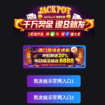
凯发娱乐官网入口1
凯发娱乐官网入口2