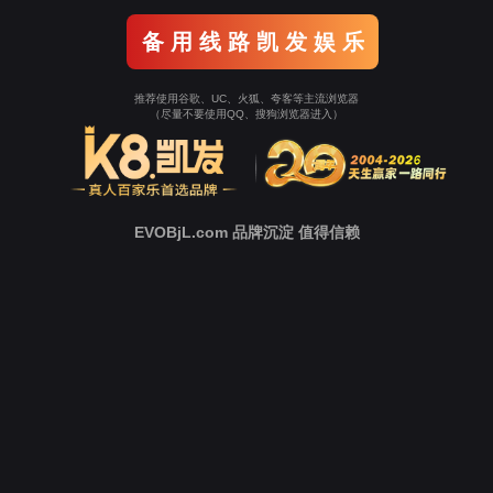
备 用 线 路 凯 发 娱 乐
推荐使用谷歌、UC、火狐、夸客等主流浏览器
（尽量不要使用QQ、搜狗浏览器进入）
EVOBjL.com 品牌沉淀 值得信赖