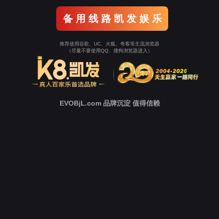
备 用 线 路 凯 发 娱 乐
推荐使用谷歌、UC、火狐、夸客等主流浏览器
（尽量不要使用QQ、搜狗浏览器进入）
EVOBjL.com 品牌沉淀 值得信赖