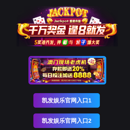
凯发娱乐官网入口1
凯发娱乐官网入口2