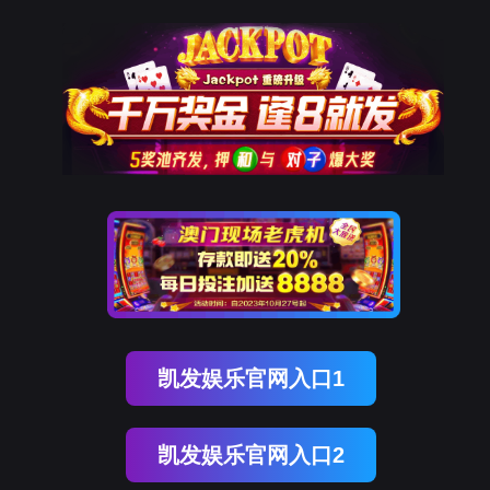
凯发娱乐官网入口1
凯发娱乐官网入口2