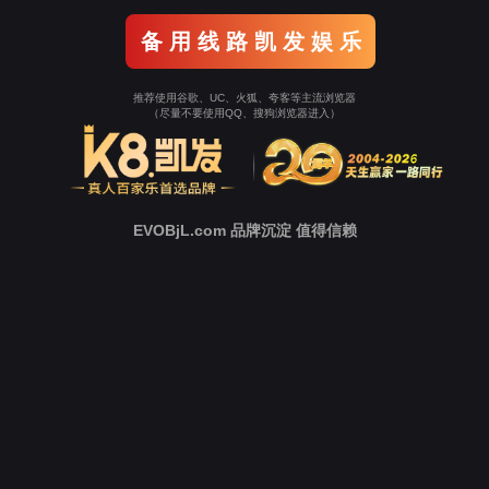
返回腾博会官网
立即跳转