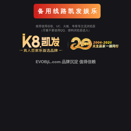
备 用 线 路 凯 发 娱 乐
推荐使用谷歌、UC、火狐、夸客等主流浏览器
（尽量不要使用QQ、搜狗浏览器进入）
EVOBjL.com 品牌沉淀 值得信赖